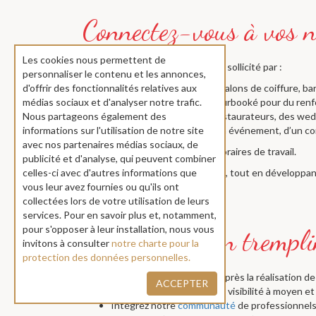
Les cookies nous permettent de
Désormais, préparez-vous à être sollicité par :
personnaliser le contenu et les annonces,
Des instituts de beauté, salons de coiffure, b
d'offrir des fonctionnalités relatives aux
simplement au planning surbooké pour du renfo
médias sociaux et d'analyser notre trafic.
Des conciergeries, des restaurateurs, des wed
Nous partageons également des
ou récurrents, ou lors d’un événement, d’un c
informations sur l'utilisation de notre site
avec nos partenaires médias sociaux, de
Fixez vos tarifs, définissez vos horaires de travail.
publicité et d'analyse, qui peuvent combiner
Bref, gardez votre indépendance, tout en développant
celles-ci avec d'autres informations que
vous leur avez fournies ou qu'ils ont
collectées lors de votre utilisation de leurs
services. Pour en savoir plus et, notamment,
pour s'opposer à leur installation, nous vous
invitons à consulter
notre charte pour la
protection des données personnelles.
Recevez votre paiement après la réalisation de
ACCEPTER
Bénéficiez d’une meilleure visibilité à moyen et
Intégrez notre
communauté
de professionnels