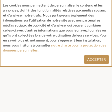
Les cookies nous permettent de personnaliser le contenu et les
annonces, d'offrir des fonctionnalités relatives aux médias sociaux
et d'analyser notre trafic. Nous partageons également des
3. Renfort d’équipe, solution
informations sur l'utilisation de notre site avec nos partenaires
médias sociaux, de publicité et d'analyse, qui peuvent combiner
clé en main pour une meilleure
celles-ci avec d'autres informations que vous leur avez fournies ou
qu'ils ont collectées lors de votre utilisation de leurs services. Pour
en savoir plus et, notamment, pour s'opposer à leur installation,
nous vous invitons à consulter
notre charte pour la protection des
données personnelles.
Vous souhaitez mettre en place une où des nouvelles
prestations ?
ACCEPTER
BeautyCab est l’outil indispensable !
Connectez-vous aux freelances
Consultez les profils des Freelance inscrits et sélectionnez