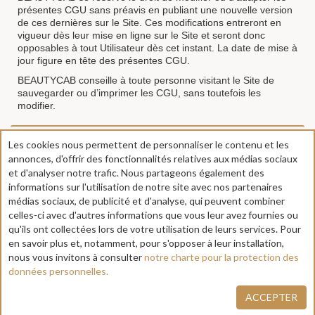
présentes CGU sans préavis en publiant une nouvelle version
de ces dernières sur le Site. Ces modifications entreront en
vigueur dès leur mise en ligne sur le Site et seront donc
opposables à tout Utilisateur dès cet instant. La date de mise à
jour figure en tête des présentes CGU.
BEAUTYCAB conseille à toute personne visitant le Site de
sauvegarder ou d’imprimer les CGU, sans toutefois les
modifier.
Les cookies nous permettent de personnaliser le contenu et les
2.
Propriété intellectuelle
+
annonces, d'offrir des fonctionnalités relatives aux médias sociaux
et d'analyser notre trafic. Nous partageons également des
informations sur l'utilisation de notre site avec nos partenaires
3.
Liens hypertextes
+
médias sociaux, de publicité et d'analyse, qui peuvent combiner
celles-ci avec d'autres informations que vous leur avez fournies ou
qu'ils ont collectées lors de votre utilisation de leurs services. Pour
en savoir plus et, notamment, pour s'opposer à leur installation,
4.
Notification des abus
+
nous vous invitons à consulter
notre charte pour la protection des
données personnelles.
5.
Données à caractère
+
ACCEPTER