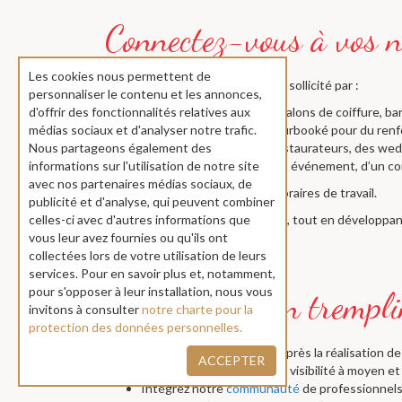
Les cookies nous permettent de
Désormais, préparez-vous à être sollicité par :
personnaliser le contenu et les annonces,
Des instituts de beauté, salons de coiffure, b
d'offrir des fonctionnalités relatives aux
simplement au planning surbooké pour du renfo
médias sociaux et d'analyser notre trafic.
Des conciergeries, des restaurateurs, des wed
Nous partageons également des
ou récurrents, ou lors d’un événement, d’un c
informations sur l'utilisation de notre site
avec nos partenaires médias sociaux, de
Fixez vos tarifs, définissez vos horaires de travail.
publicité et d'analyse, qui peuvent combiner
Bref, gardez votre indépendance, tout en développant
celles-ci avec d'autres informations que
vous leur avez fournies ou qu'ils ont
collectées lors de votre utilisation de leurs
services. Pour en savoir plus et, notamment,
pour s'opposer à leur installation, nous vous
invitons à consulter
notre charte pour la
protection des données personnelles.
Recevez votre paiement après la réalisation de
ACCEPTER
Bénéficiez d’une meilleure visibilité à moyen et
Intégrez notre
communauté
de professionnels