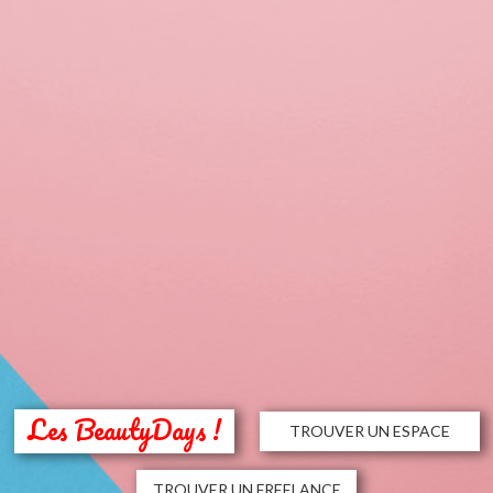
Les BeautyDays !
TROUVER UN ESPACE
TROUVER UN FREELANCE