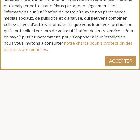
et d'analyser notre trafic. Nous partageons également des
10.
Obligations des
+
informations sur l'utilisation de notre site avec nos partenaires
Beautycabers
médias sociaux, de publicité et d'analyse, qui peuvent combiner
celles-ci avec d'autres informations que vous leur avez fournies ou
qu'ils ont collectées lors de votre utilisation de leurs services. Pour
en savoir plus et, notamment, pour s'opposer à leur installation,
11.
Indépendance des parties
+
nous vous invitons à consulter
notre charte pour la protection des
données personnelles.
ACCEPTER
12.
Prix et paiement
+
13.
Messagerie
+
14.
Sécurité du Compte
+
Personnel
15.
Notes et avis
+